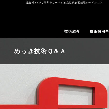
コ
最先端R&Dで業界をリードする次世代表面処理のパイオニア
ン
テ
ン
ツ
技術紹介
技術採用
へ
ス
キ
めっき技術Ｑ＆Ａ
ッ
プ