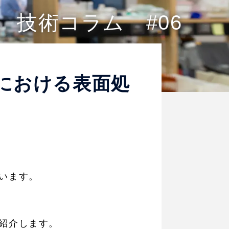
技術コラム #06
造における表面処
います。
紹介します。