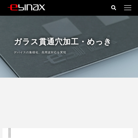
コ
ン
テ
ン
ツ
ガラス貫通穴加工・めっき
へ
ス
デバイスの集積化、高周波対応を実現
キ
ッ
プ