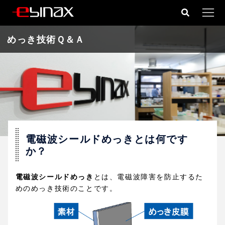
コ
ン
テ
めっき技術Ｑ＆Ａ
ン
ツ
へ
ス
キ
ッ
プ
電磁波シールドめっきとは何です
か？
電磁波シールドめっき
とは、電磁波障害を防止するた
めのめっき技術のことです。