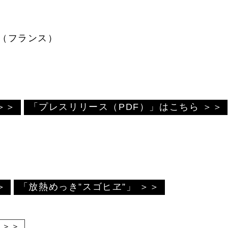
IES（フランス）
＞＞
「プレスリリース（PDF）」はこちら ＞＞
＞
「放熱めっき”スゴヒヱ”」 ＞＞
 ＞＞