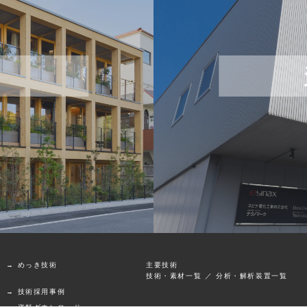
→ めっき技術
主要技術
技術・素材一覧
／
分析・解析装置一覧
→ 技術採用事例