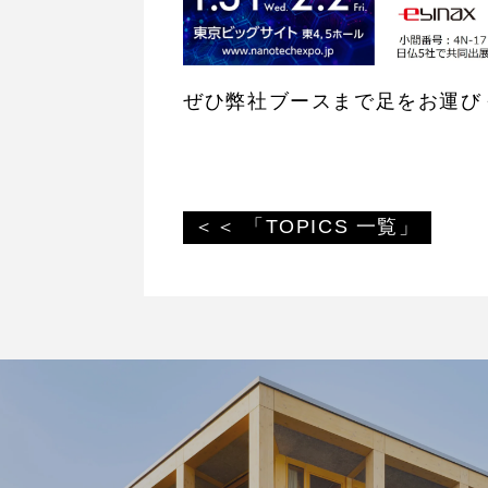
ぜひ弊社ブースまで足をお運び
＜＜ 「TOPICS 一覧」