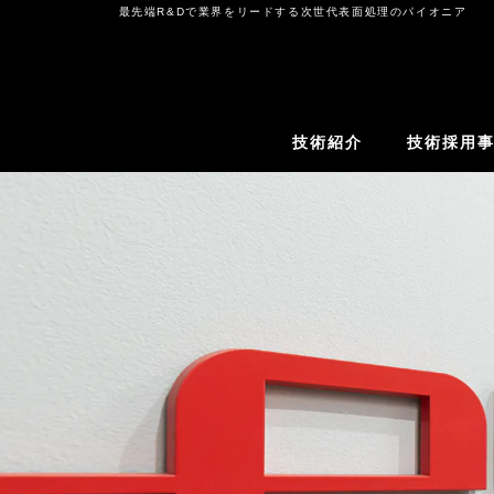
コ
最先端R&Dで業界をリードする次世代表面処理のパイオニア
ン
テ
ン
ツ
技術紹介
技術採用
へ
ス
キ
ッ
プ