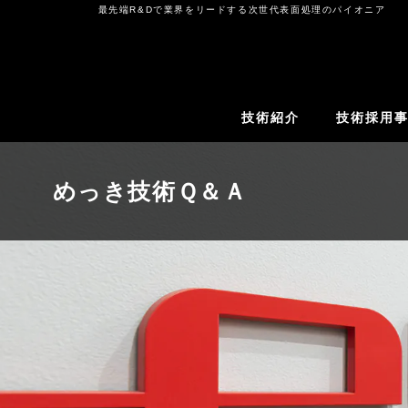
コ
最先端R&Dで業界をリードする次世代表面処理のパイオニア
ン
テ
ン
ツ
技術紹介
技術採用
へ
ス
キ
めっき技術Ｑ＆Ａ
ッ
プ