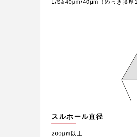
L/S≧40μm/40μm（めっき膜
スルホール直径
200μm以上