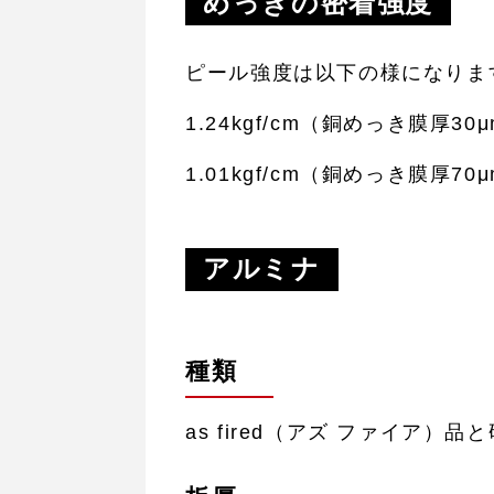
めっきの密着強度
ピール強度は以下の様になりま
1.24kgf/cm（銅めっき膜厚3
1.01kgf/cm（銅めっき膜厚7
アルミナ
種類
as fired（アズ ファイア