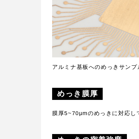
アルミナ基板へのめっきサンプ
めっき膜厚
膜厚5~70μmのめっきに対応