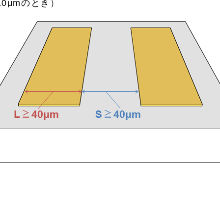
厚10μmのとき）