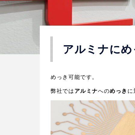
アルミナにめ
めっき可能です。
弊社では
アルミナ
への
めっき
に