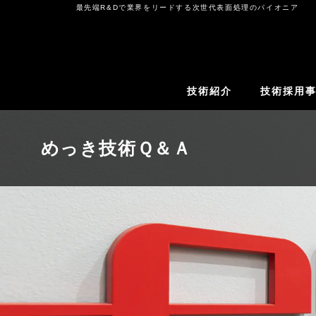
コ
最先端R&Dで業界をリードする次世代表面処理のパイオニア
ン
テ
ン
ツ
技術紹介
技術採用
へ
ス
キ
めっき技術Ｑ＆Ａ
ッ
プ