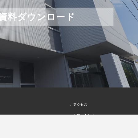
資料ダウンロード
→ アクセス
→ お問い合わせ
→ プライバシーポリシー
能な素材」
／
Q＆A「めっき技
→ English