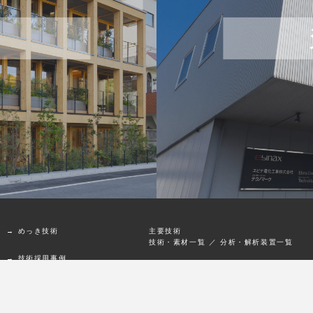
→ めっき技術
主要技術
技術・素材一覧
／
分析・解析装置一覧
→ 技術採用事例
→ 資料ダウンロード
→ めっきQ＆A・コラム
Q&A「めっきの基本」
／
Q&A「めっき可
術」
／
技術コラム