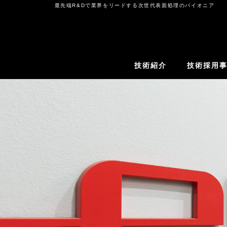
コ
最先端R&Dで業界をリードする次世代表面処理のパイオニア
ン
テ
ン
ツ
技術紹介
技術採用
へ
ス
キ
ッ
プ