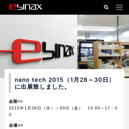
コ
ン
テ
ン
ツ
へ
ス
キ
ッ
プ
nano tech 2015（1月28～30日）
に出展致しました。
会期>>
2015年1月28日（水）～30日（金） 10:00～17：0
0
会場>>