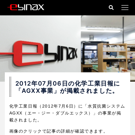
コ
ン
テ
ン
ツ
へ
ス
キ
ッ
プ
2012年07月06日の化学工業日報に
「AGXX事業」が掲載されました。
化学工業日報（2012年7月6日）に「水質抗菌システム
AGXX（エー・ジー・ダブルエックス）」の事業が掲
載されました。
画像のクリックで記事の詳細が確認できます。