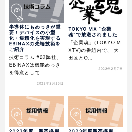
半導体にもめっきが重
TOKYO MX ”企業
要！デバイスの小型
魂”で放送されました
化・集積化を実現する
「企業魂」(TOKYO M
EBINAXの先端技術を
ご紹介
XTV)の番組内で、 大
技術コラム #02弊社、
田区とO…
EBINAXは機能めっき
2022年2月7日
を得意として…
2022年2月15日
2023年度 新卒採用
2023年度新卒採用