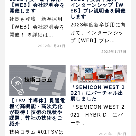
【WEB】会社説明会を
インターンシップ【W
開催します
EB】プレ説明会を開催
します
社長も登壇、新卒採用
2023年度新卒採用に向
【WEB】会社説明会を
けて、インターンシッ
開催！ ※詳細は…
プ【WEB】プレ…
2022年1月31日
2022年1月7日
「SEMICON WEST 2
021」にバーチャル出
展しました
【TSV 半導体】貫通電
極で高機能・高次元化
「SEMICON WEST 2
が期待！技術の現状や
021 HYBRID」にバ
課題、弊社の技術をご
ーチ…
紹介
技術コラム #01TSVは
2021年12月8日